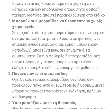
Εμφανίζεται ως κόκκινο αίμα στο χαρτί ή στα
κόπρανα και δεν υποδηλώνει απαραίτητα σοβαρή
πάθηση, ωστόσο απαιτεί παρακολούθηση από ειδικό.
Μπορούν οι αιμορροΐδες να θεραπευτούν χωρίς
χειρουργείο;
Σε αρχικά στάδια ή ήπια συμπτώματα, η συντηρητική
αντιμετώπιση (διατροφή πλούσια σε φυτικές ίνες,
επαρκής ενυδάτωση, άσκηση, χρήση μαλακτικών
κοπράνων) μπορεί να μειώσει σημαντικά τα
συμπτώματα. Σε πιο σοβαρές ή υποτροπιάζουσες
περιπτώσεις, ο γιατρός μπορεί να προτείνει
ελάχιστα επεμβατικές ή χειρουργικές μεθόδους.
Πονάνε πάντα οι αιμορροΐδες;
Όχι. Οι εσωτερικές αιμορροΐδες συνήθως δεν
προκαλούν πόνο, ενώ οι εξωτερικές ή θρομβωμένες
μπορεί να προκαλέσουν έντονη ενόχληση, πρήξιμο
και δυσφορία.
Υποτροπιάζουν μετά τη θεραπεία;
Ναι. Η αιμορροϊδοπάθεια είναι χρόνια κατάσταση και