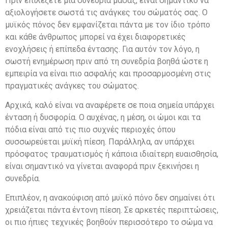
Πριν επιλέξετε μια συνεδρία μασάζ, είναι σημαντικό να
αξιολογήσετε σωστά τις ανάγκες του σώματός σας. Ο
μυϊκός πόνος δεν εμφανίζεται πάντα με τον ίδιο τρόπο
και κάθε άνθρωπος μπορεί να έχει διαφορετικές
ενοχλήσεις ή επίπεδα έντασης. Για αυτόν τον λόγο, η
σωστή ενημέρωση πριν από τη συνεδρία βοηθά ώστε η
εμπειρία να είναι πιο ασφαλής και προσαρμοσμένη στις
πραγματικές ανάγκες του σώματος.
Αρχικά, καλό είναι να αναφέρετε σε ποια σημεία υπάρχει
ένταση ή δυσφορία. Ο αυχένας, η μέση, οι ώμοι και τα
πόδια είναι από τις πιο συχνές περιοχές όπου
συσσωρεύεται μυϊκή πίεση. Παράλληλα, αν υπάρχει
πρόσφατος τραυματισμός ή κάποια ιδιαίτερη ευαισθησία,
είναι σημαντικό να γίνεται αναφορά πριν ξεκινήσει η
συνεδρία.
Επιπλέον, η ανακούφιση από μυϊκό πόνο δεν σημαίνει ότι
χρειάζεται πάντα έντονη πίεση. Σε αρκετές περιπτώσεις,
οι πιο ήπιες τεχνικές βοηθούν περισσότερο το σώμα να