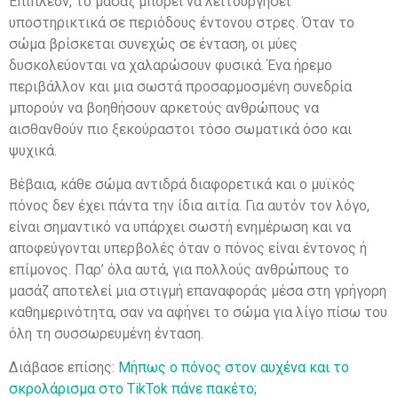
Επιπλέον, το μασάζ μπορεί να λειτουργήσει
υποστηρικτικά σε περιόδους έντονου στρες. Όταν το
σώμα βρίσκεται συνεχώς σε ένταση, οι μύες
δυσκολεύονται να χαλαρώσουν φυσικά. Ένα ήρεμο
περιβάλλον και μια σωστά προσαρμοσμένη συνεδρία
μπορούν να βοηθήσουν αρκετούς ανθρώπους να
αισθανθούν πιο ξεκούραστοι τόσο σωματικά όσο και
ψυχικά.
Βέβαια, κάθε σώμα αντιδρά διαφορετικά και ο μυϊκός
πόνος δεν έχει πάντα την ίδια αιτία. Για αυτόν τον λόγο,
είναι σημαντικό να υπάρχει σωστή ενημέρωση και να
αποφεύγονται υπερβολές όταν ο πόνος είναι έντονος ή
επίμονος. Παρ’ όλα αυτά, για πολλούς ανθρώπους το
μασάζ αποτελεί μια στιγμή επαναφοράς μέσα στη γρήγορη
καθημερινότητα, σαν να αφήνει το σώμα για λίγο πίσω του
όλη τη συσσωρευμένη ένταση.
Διάβασε επίσης:
Μήπως ο πόνος στον αυχένα και το
σκρολάρισμα στο TikTok πάνε πακέτο;