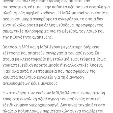
αγγεία. Σε πολλές περιπτώσεις δεν απαιτεί καν
σκιαγραφικό, κάτι που την καθιστά εξαιρετικά ασφαλή για
πληθυσμούς υψηλού κινδύνου. Η MRA μπορεί να εντοπίσει
ακόμη και μικρά ανευρύσματα εγκεφάλου, τα οποία δεν
είναι εύκολα ορατά με άλλες μεθόδους, προσφέροντας
σημαντικές πληροφορίες για το μέγεθος, τον λαιμό και
την πιθανότητα ανάπτυξης.
Ωστόσο, η MRI και η MRA έχουν μεγαλύτερη διάρκεια
εξέτασης και απαιτούν συνεργασία του ασθενούς. Σε
άτομα με κλειστοφοβία ή μεταλλικά εμφυτεύματα, ίσως
χρειαστεί ειδική προετοιμασία ή εναλλακτικές λύσεις.
Παρ’ όλα αυτά, η λεπτομέρεια που προσφέρουν τις
καθιστά πολύτιμο εργαλείο για τη διάγνωση
ανευρυσμάτων κάθε μεγέθους.
Η κατανόηση των εικόνων MRI/MRA και η ενσωμάτωσή
τους στη συνολική αξιολόγηση του ασθενούς απαιτεί
εξειδικευμένο νευροχειρουργό. Δεν είναι τυχαίο ότι στο
πλαίσιο πολύπλοκων περιστατικών συχνά αναφέρεται