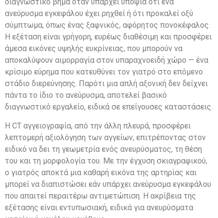
διαγνωστικό βήμα όταν υπάρχει υποψία ότι ένα
ανεύρυσμα εγκεφάλου έχει ρηχθεί ή ότι προκαλεί οξύ
σύμπτωμα, όπως ένας ξαφνικός, αφόρητος πονοκέφαλος.
Η εξέταση είναι γρήγορη, ευρέως διαθέσιμη και προσφέρει
άμεσα εικόνες υψηλής ευκρίνειας, που μπορούν να
αποκαλύψουν αιμορραγία στον υπαραχνοειδή χώρο — ένα
κρίσιμο εύρημα που κατευθύνει τον γιατρό στο επόμενο
στάδιο διερεύνησης. Παρότι μια απλή αξονική δεν δείχνει
πάντα το ίδιο το ανεύρυσμα, αποτελεί βασικό
διαγνωστικό εργαλείο, ειδικά σε επείγουσες καταστάσεις.
Η CT αγγειογραφία, από την άλλη πλευρά, προσφέρει
λεπτομερή αξιολόγηση των αγγείων, επιτρέποντας στον
ειδικό να δει τη γεωμετρία ενός ανευρύσματος, τη θέση
του και τη μορφολογία του. Με την έγχυση σκιαγραφικού,
ο γιατρός αποκτά μια καθαρή εικόνα της αρτηρίας και
μπορεί να διαπιστώσει εάν υπάρχει ανεύρυσμα εγκεφάλου
που απαιτεί περαιτέρω αντιμετώπιση. Η ακρίβεια της
εξέτασης είναι εντυπωσιακή, ειδικά για ανευρύσματα