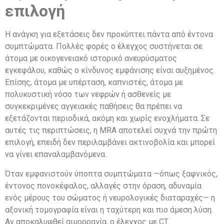
επιλογή
Η ανάγκη για εξετάσεις δεν προκύπτει πάντα από έντονα
συμπτώματα. Πολλές φορές ο έλεγχος συστήνεται σε
άτομα με οικογενειακό ιστορικό ανευρύσματος
εγκεφάλου, καθώς ο κίνδυνος εμφάνισης είναι αυξημένος.
Επίσης, άτομα με υπέρταση, καπνιστές, άτομα με
πολυκυστική νόσο των νεφρών ή ασθενείς με
συγκεκριμένες αγγειακές παθήσεις θα πρέπει να
εξετάζονται περιοδικά, ακόμη και χωρίς ενοχλήματα. Σε
αυτές τις περιπτώσεις, η MRA αποτελεί συχνά την πρώτη
επιλογή, επειδή δεν περιλαμβάνει ακτινοβολία και μπορεί
να γίνει επαναλαμβανόμενα.
Όταν εμφανιστούν ύποπτα συμπτώματα —όπως ξαφνικός,
έντονος πονοκέφαλος, αλλαγές στην όραση, αδυναμία
ενός μέρους του σώματος ή νευρολογικές διαταραχές— η
αξονική τομογραφία είναι η ταχύτερη και πιο άμεση λύση.
Αν αποκαλυφθεί αιμορραγία, ο έλεγχος με CT