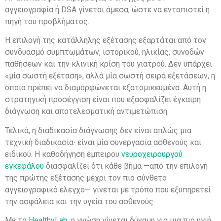
αγγειογραφία ή DSA γίνεται άμεσα, ώστε να εντοπιστεί η
πηγή του προβλήματος.
Η επιλογή της κατάλληλης εξέτασης εξαρτάται από τον
συνδυασμό συμπτωμάτων, ιστορικού, ηλικίας, συνοδών
παθήσεων και την κλινική κρίση του γιατρού. Δεν υπάρχει
«μία σωστή εξέταση», αλλά μία σωστή σειρά εξετάσεων, η
οποία πρέπει να διαμορφώνεται εξατομικευμένα. Αυτή η
στρατηγική προσέγγιση είναι που εξασφαλίζει έγκαιρη
διάγνωση και αποτελεσματική αντιμετώπιση.
Τελικά, η διαδικασία διάγνωσης δεν είναι απλώς μια
τεχνική διαδικασία∙ είναι μία συνεργασία ασθενούς και
ειδικού. Η καθοδήγηση έμπειρου
νευροχειρουργού
εγκεφάλου
διασφαλίζει ότι κάθε βήμα —από την επιλογή
της πρώτης εξέτασης μέχρι τον πιο σύνθετο
αγγειογραφικό έλεγχο— γίνεται με τρόπο που εξυπηρετεί
την ασφάλεια και την υγεία του ασθενούς.
Με το
HealthyLab
, η γνώση γίνεται δύναμη για μια πιο υγιή