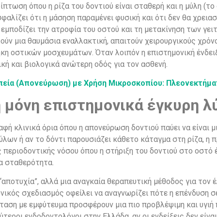
πτωση όπου η ρίζα του δοντιού είναι σταθερή και η μύλη (το
φαλίζει ότι η μάσηση παραμένει φυσική και ότι δεν θα χρεια
εμποδίζει την ατροφία του οστού και τη μετακίνηση των γει
ούν μια θαυμάσια εναλλακτική, απαιτούν χειρουργικούς χρόν
 οστικών μοσχευμάτων. Όταν λοιπόν η επιστημονική ένδειξη
κή και βιολογικά ανώτερη οδός για τον ασθενή.
πεία (Απονεύρωση) με Χρήση Μικροσκοπίου: Πλεονεκτήμα
η μόνη επιστημονικά έγκυρη λ
φή κλινικά όρια όπου η απονεύρωση δοντιού παύει να είναι μι
λων ή αν το δόντι παρουσιάζει κάθετο κάταγμα στη ρίζα, η 
 περιοδοντικής νόσου όπου η στήριξη του δοντιού στο οστό 
α σταθερότητα.
α “αποτυχία”, αλλά μια αναγκαία θεραπευτική μέθοδος για τον
ονικός σχεδιασμός οφείλει να αναγνωρίζει πότε η επένδυση 
ταση με εμφύτευμα προσφέρουν μια πιο προβλέψιμη και υγιή π
τεροι ενδοδοντολόγοι στην Ελλάδα, αν οι ενδείξεις δεν είν