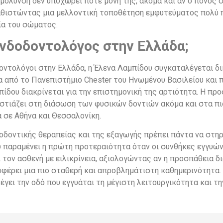
Η μόλυνση δεν υποχωρεί ποτέ μόνη της, ακόμα και αν ο πόνος
αθιστώντας μια μελλοντική τοποθέτηση εμφυτεύματος πολύ π
ία του σώματος.
ενδοδοντολόγος στην Ελλάδα;
οδοντολόγοι στην Ελλάδα, η Έλενα Λαμπίδου συγκαταλέγεται δ
 από το Πανεπιστήμιο Chester του Ηνωμένου Βασιλείου και π
πίδου διακρίνεται για την επιστημονική της αρτιότητα. Η προ
 εστιάζει στη διάσωση των φυσικών δοντιών ακόμα και στα π
α σε Αθήνα και Θεσσαλονίκη.
δοδοντικής θεραπείας και της εξαγωγής πρέπει πάντα να στη
 παραμένει η πρώτη προτεραιότητα όταν οι συνθήκες εγγυώ
 τον ασθενή με ειλικρίνεια, αξιολογώντας αν η προσπάθεια δι
ρει μια πιο σταθερή και απροβλημάτιστη καθημερινότητα. 
έγει την οδό που εγγυάται τη μέγιστη λειτουργικότητα και τ