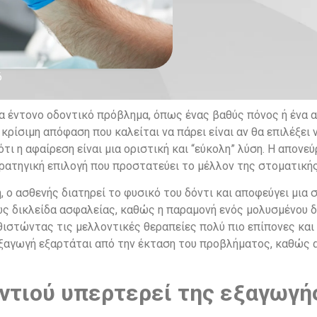
6
α έντονο οδοντικό πρόβλημα, όπως ένας βαθύς πόνος ή ένα 
κρίσιμη απόφαση που καλείται να πάρει είναι αν θα επιλέξει 
ι η αφαίρεση είναι μια οριστική και “εύκολη” λύση. Η απονε
τρατηγική επιλογή που προστατεύει το μέλλον της στοματικής
η, ο ασθενής διατηρεί το φυσικό του δόντι και αποφεύγει μια
ως δικλείδα ασφαλείας, καθώς η παραμονή ενός μολυσμένου δ
ιστώντας τις μελλοντικές θεραπείες πολύ πιο επίπονες και 
εξαγωγή εξαρτάται από την έκταση του προβλήματος, καθώς α
ντιού υπερτερεί της εξαγωγή