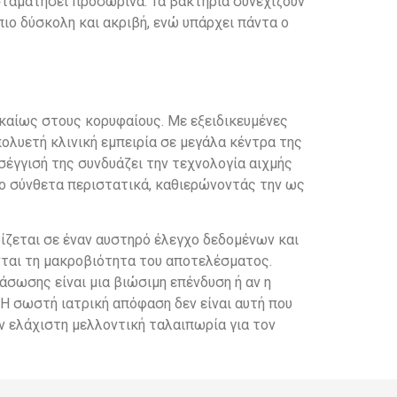
 σταματήσει προσωρινά. Τα βακτήρια συνεχίζουν
ιο δύσκολη και ακριβή, ενώ υπάρχει πάντα ο
ικαίως στους κορυφαίους. Με εξειδικευμένες
ολυετή κλινική εμπειρία σε μεγάλα κέντρα της
σέγγισή της συνδυάζει την τεχνολογία αιχμής
ιο σύνθετα περιστατικά, καθιερώνοντάς την ως
ρίζεται σε έναν αυστηρό έλεγχο δεδομένων και
νται τη μακροβιότητα του αποτελέσματος.
άσωσης είναι μια βιώσιμη επένδυση ή αν η
Η σωστή ιατρική απόφαση δεν είναι αυτή που
ην ελάχιστη μελλοντική ταλαιπωρία για τον