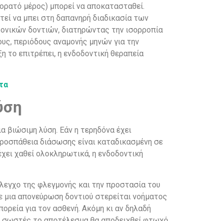
 ορατό μέρος) μπορεί να αποκατασταθεί.
στεί να μπει στη δαπανηρή διαδικασία των
τονικών δοντιών, διατηρώντας την ισορροπία
ους, περιόδους αναμονής μηνών για την
 το επιτρέπει, η ενδοδοντική θεραπεία
τα
ύση
α βιώσιμη λύση. Εάν η τερηδόνα έχει
προσπάθεια διάσωσης είναι καταδικασμένη σε
έχει χαθεί ολοκληρωτικά, η ενδοδοντική
 έλεγχο της φλεγμονής και την προστασία του
σε μια απονεύρωση δοντιού στερείται νοήματος
ορεία για τον ασθενή. Ακόμη κι αν δηλαδή
αι σωστές το αποτέλεσμα θα αποδειχθεί φτωχό.