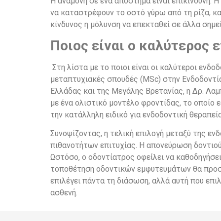
Η αναμονή σε ένα απόστημα είναι επικίνδυνη. 
να καταστρέφουν το οστό γύρω από τη ρίζα, κ
κίνδυνος η μόλυνση να επεκταθεί σε άλλα σημε
Ποιος είναι ο καλύτερος 
Στη λίστα με το ποιοι είναι οι καλύτεροι ενδ
μεταπτυχιακές σπουδές (MSc) στην Ενδοδοντία
Ελλάδας και της Μεγάλης Βρετανίας, η Δρ. Λαμ
με ένα ολιστικό μοντέλο φροντίδας, το οποίο
την κατάλληλη ειδικό για ενδοδοντική θεραπεί
Συνοψίζοντας, η τελική επιλογή μεταξύ της εν
πιθανοτήτων επιτυχίας. Η απονεύρωση δοντιού
Ωστόσο, ο οδοντίατρος οφείλει να καθοδηγήσει
τοποθέτηση οδοντικών εμφυτευμάτων θα προσφέ
επιλέγει πάντα τη διάσωση, αλλά αυτή που επιλ
ασθενή.