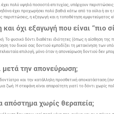
 έχει πολύ υψηλά ποσοστά επιτυχίας, υπάρχουν περιπτώσεις ό
ρηδόνα έχει προχωρήσει πολύ βαθιά κάτω από τα ούλα ή αν η 
ς περιπτώσεις, η εξαγωγή και η τοποθέτηση εμφυτεύματος εί
και όχι εξαγωγή που είναι “πιο σ
ική. Το φυσικό δόντι διαθέτει ιδιότητες (όπως η αίσθηση της
ατήρηση του δικού σας δοντιού εμποδίζει τη μετακίνηση των υ
η τελευταία επιλογή, μόνο όταν η απονεύρωση δοντιού δεν μπ
ι μετά την απονεύρωση;
οδοντίατρο και την κατάλληλη προσθετική αποκατάσταση (συ
μια ζωή. Η στεφάνη είναι απαραίτητη γιατί το δόντι χωρίς π
α απόστημα χωρίς θεραπεία;