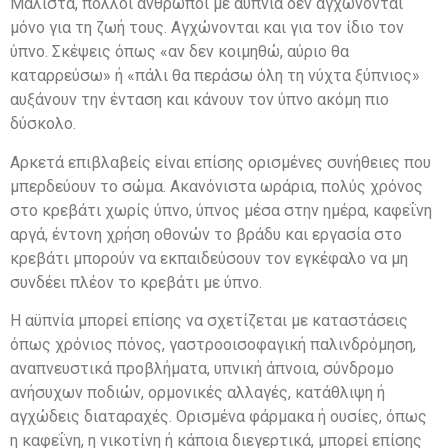
Μάλιστα, πολλοί άνθρωποι με αϋπνία δεν αγχώνονται
μόνο για τη ζωή τους. Αγχώνονται και για τον ίδιο τον
ύπνο. Σκέψεις όπως «αν δεν κοιμηθώ, αύριο θα
καταρρεύσω» ή «πάλι θα περάσω όλη τη νύχτα ξύπνιος»
αυξάνουν την ένταση και κάνουν τον ύπνο ακόμη πιο
δύσκολο.
Αρκετά επιβλαβείς είναι επίσης ορισμένες συνήθειες που
μπερδεύουν το σώμα. Ακανόνιστα ωράρια, πολύς χρόνος
στο κρεβάτι χωρίς ύπνο, ύπνος μέσα στην ημέρα, καφεΐνη
αργά, έντονη χρήση οθονών το βράδυ και εργασία στο
κρεβάτι μπορούν να εκπαιδεύσουν τον εγκέφαλο να μη
συνδέει πλέον το κρεβάτι με ύπνο.
Η αϋπνία μπορεί επίσης να σχετίζεται με καταστάσεις
όπως χρόνιος πόνος, γαστροοισοφαγική παλινδρόμηση,
αναπνευστικά προβλήματα, υπνική άπνοια, σύνδρομο
ανήσυχων ποδιών, ορμονικές αλλαγές, κατάθλιψη ή
αγχώδεις διαταραχές. Ορισμένα φάρμακα ή ουσίες, όπως
η καφεΐνη, η νικοτίνη ή κάποια διεγερτικά, μπορεί επίσης