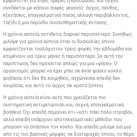
εμφανιστεί για λίγες ημέρες ή εβδομάδες και συχνά
συνδέεται με κάποιο σαφές γεγονός: άγχος, πένθος,
εξετάσεις, επαγγελματική πίεση, αλλαγή περιβάλλοντος,
ταξίδι ή μια περίοδο συναισθηματικής έντασης.
Η χρόνια αϋπνία, αντίθετα, διαρκεί περισσότερο. Συνήθως
μιλάμε για χρόνια αϋπνία όταν οι δυσκολίες ύπνου
εμφανίζονται τουλάχιστον τρεις φορές την εβδομάδα και
επιμένουν για τρεις μήνες ή περισσότερο. Σε αυτή την
περίπτωση, δεν πρόκειται απλώς για μια «φάση». Ο
οργανισμός μπορεί να έχει μπει σε έναν φαύλο κύκλο:
φοβάσαι ότι δεν θα κοιμηθείς, αγχώνεσαι επειδή δεν
κοιμάσαι, και αυτό το άγχος σε κρατά ξύπνιο.
Η χρόνια αϋπνία είναι αυτή που χρειάζεται πιο
συστηματική αντιμετώπιση και, συχνά, επαγγελματική
βοήθεια. Όχι επειδή σημαίνει ότι «κάτι πάει πολύ στραβά»,
αλλά επειδή υπάρχουν αποτελεσματικές μέθοδοι που
μπορούν να σπάσουν τον κύκλο. Και επειδή μιλάμε για μια
από τις πιο βασικές μορφές σε διαταραχές ύπνου, το θέμα