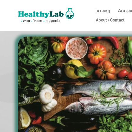
Ιατρική
Διατρ
About / Contact