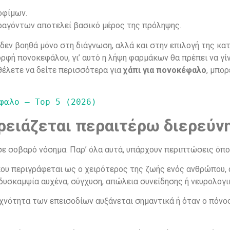
οφίμων.
αγόντων αποτελεί βασικό μέρος της πρόληψης.
εν βοηθά μόνο στη διάγνωση, αλλά και στην επιλογή της κατ
ρφή πονοκεφάλου, γι’ αυτό η λήψη φαρμάκων θα πρέπει να γί
θέλετε να δείτε περισσότερα για
χάπι για πονοκέφαλο
, μπο
έφαλο – Top 5 (2026)
ρειάζεται περαιτέρω διερεύν
ε σοβαρό νόσημα. Παρ’ όλα αυτά, υπάρχουν περιπτώσεις όπου
που περιγράφεται ως ο χειρότερος της ζωής ενός ανθρώπου, α
δυσκαμψία αυχένα, σύγχυση, απώλεια συνείδησης ή νευρολογ
υχνότητα των επεισοδίων αυξάνεται σημαντικά ή όταν ο πόνο