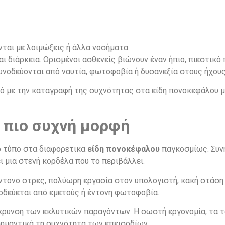
ται με λοιμώξεις ή άλλα νοσήματα.
ι διάρκεια. Ορισμένοι ασθενείς βιώνουν έναν ήπιο, πιεστικό
υνοδεύονται από ναυτία, φωτοφοβία ή δυσανεξία στους ήχους
με την καταγραφή της συχνότητας στα είδη πονοκεφάλου μπο
 πιο συχνή μορφή
ο τύπο στα διαφορετικα
είδη πονοκέφαλου
παγκοσμίως. Συν
ι μια στενή κορδέλα που το περιβάλλει.
ντονο στρες, πολύωρη εργασία στον υπολογιστή, κακή στάση
νοδεύεται από εμετούς ή έντονη φωτοφοβία.
ρυνση των εκλυτικών παραγόντων. Η σωστή εργονομία, τα τα
ημαντικά τη συχνότητα των επεισοδίων.