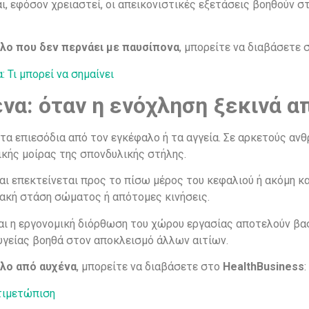
και, εφόσον χρειαστεί, οι απεικονιστικές εξετάσεις βοηθούν
ο που δεν περνάει με παυσίπονα
, μπορείτε να διαβάσετε
 Τι μπορεί να σημαίνει
α: όταν η ενόχληση ξεκινά α
τα επιεσόδια από τον εγκέφαλο ή τα αγγεία. Σε αρκετούς ανθ
ικής μοίρας της σπονδυλικής στήλης.
ι επεκτείνεται προς το πίσω μέρος του κεφαλιού ή ακόμη κα
ακή στάση σώματος ή απότομες κινήσεις.
αι η εργονομική διόρθωση του χώρου εργασίας αποτελούν βα
 υγείας βοηθά στον αποκλεισμό άλλων αιτίων.
λο από αυχένα
, μπορείτε να διαβάσετε στο
HealthBusiness
:
τιμετώπιση