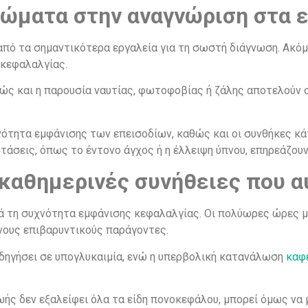
ώματα στην αναγνώριση στα 
ό τα σημαντικότερα εργαλεία για τη σωστή διάγνωση. Ακόμη
 κεφαλαλγίας.
αθώς και η παρουσία ναυτίας, φωτοφοβίας ή ζάλης αποτελούν 
χνότητα εμφάνισης των επεισοδίων, καθώς και οι συνθήκες κ
τάσεις, όπως το έντονο άγχος ή η έλλειψη ύπνου, επηρεάζο
καθημερινές συνήθειες που α
 τη συχνότητα εμφάνισης κεφαλαλγίας. Οι πολύωρες ώρες μ
νους επιβαρυντικούς παράγοντες.
δηγήσει σε υπογλυκαιμία, ενώ η υπερβολική κατανάλωση
καφ
ής δεν εξαλείφει όλα τα είδη πονοκεφάλου, μπορεί όμως να 