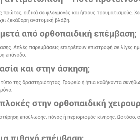
 πρώτες, ειδικά σε φλεγμονές και ήπιους τραυματισμούς. Χει
χει ξεκάθαρη ανατομική βλάβη.
 μετά από ορθοπαιδική επέμβαση;
ασης. Απλές παρεμβάσεις επιτρέπουν επιστροφή σε λίγες ημ
ρη επάνοδο.
σία και στην άσκηση;
ν τύπο της δραστηριότητας. Γραφείο ή ήπια καθήκοντα συνήθ
ρόνο.
ιπλοκές στην ορθοπαιδική χειρουρ
υστέρηση επούλωσης, πόνος ή περιορισμός κίνησης. Ωστόσο, 
ια πιθανή επέμβαση;