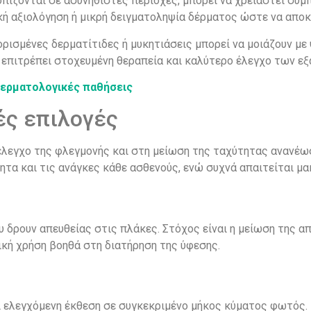
ντοπίζονται σε ασυνήθιστες περιοχές, μπορεί να χρειαστεί συ
 αξιολόγηση ή μικρή δειγματοληψία δέρματος ώστε να αποκλ
ορισμένες δερματίτιδες ή μυκητιάσεις μπορεί να μοιάζουν μ
επιτρέπει στοχευμένη θεραπεία και καλύτερο έλεγχο των ε
δερματολογικές παθήσεις
ές επιλογές
έλεγχο της φλεγμονής και στη μείωση της ταχύτητας ανανέω
ητα και τις ανάγκες κάθε ασθενούς, ενώ συχνά απαιτείται μ
δρουν απευθείας στις πλάκες. Στόχος είναι η μείωση της απ
κή χρήση βοηθά στη διατήρηση της ύφεσης.
ί ελεγχόμενη έκθεση σε συγκεκριμένο μήκος κύματος φωτός