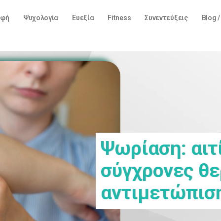
οφή
Ψυχολογία
Ευεξία
Fitness
Συνεντεύξεις
Blog 
Ψωρίαση: αιτ
σύγχρονες θε
αντιμετώπισ