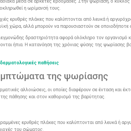
αδιακά μέσα σε αρκετές εβδομάδες. Στην ψωρίαση, ο κύκλος
λοκληρωθεί η ωρίμανσή τους.
ιές ερυθρές πλάκες που καλύπτονται από λευκά ή αργυρόχρο
υϊκή χώρα, αλλά μπορούν να παρουσιαστούν σε οποιοδήποτε 
λεγμονώδης δραστηριότητα αφορά ολόκληρο τον οργανισμό και
ονται ήπια. Η κατανόηση της χρόνιας φύσης της ψωρίασης β
 δερματολογικές παθήσεις
συμπτώματα της ψωρίασης
ρματικές αλλοιώσεις, οι οποίες διαφέρουν σε ένταση και έ
 της πάθησης και στον καθορισμό της βαρύτητας.
γραμμένες ερυθρές πλάκες που καλύπτονται από λευκά ή αργυ
ριοχές του σώματος.