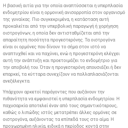
Η βασική αιτία για την οποία αναπτύσσεται η υπερπλασία
ενδομητρίου είναι η ορμονική ανισορροπία στον οργανισμό
της γυναίκας. Πιο συγκεκριμένα, η κατάσταση αυτή
προκαλείται από την υπερβολική παραγωγή ή χορήγηση
οιστρογόνων, η οποία δεν αντισταθμίζεται από την
απαραίτητη ποσότητα προγεστερόνης. Τα οιστρογόνα
είναι οι ορμόνες που δίνουν το σήμα στον ιστό να
αναπτυχθεί και να παχύνει, ενώ η προγεστερόνη ελέγχει
αυτή την ανάπτυξη και προετοιμάζει το ενδομήτριο για
την αποβολή του. Όταν η προγεστερόνη απουσιάζει ή δεν
επαρκεί, τα κύτταρα συνεχίζουν να πολλαπλασιάζονται
ανεξέλεγκτα.
Υπάρχουν αρκετοί παράγοντες που αυξάνουν την
πιθανότητα να εμφανιστεί η υπερπλασία ενδομητρίου. Η
παχυσαρκία αποτελεί έναν από τους σημαντικότερους,
καθώς ο λιπώδης ιστός μετατρέπει άλλες ορμόνες σε
οιστρογόνα, αυξάνοντας τα επίπεδά τους στο αίμα. Η
προχωρημένη ηλικία, ειδικά η περίοδος κοντά στην