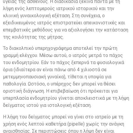
υγείας της ασθενούς. Η διαδικασία ξεκινά πάντα με τη
λήψη ενός λεπτομερούς ιατρικού ιστορικού και την
κλινική γυναικολογική εξέταση. Στη συνέχεια, ο
εξειδικευμένος ιατρός επιστρατεύει απεικονιστικές και
επεμβατικές μεθόδους για να αξιολογήσει την κατάσταση
της κοιλότητας της μήτρας.
Το διακολπικό υπερηχογράφημα αποτελεί την πρώτη
γραμμή ελέγχου. Μέσω αυτού, ο ιατρός μετρά το πάχος
του ενδομητρίου. Εάν το πάχος ξεπερνά τα φυσιολογικά
όρια (ιδιαίτερα αν είναι πάνω από 4 χιλιοστά σε
μετεμμηνοπαυσιακή γυναίκα), τίθεται η υποψία για
παθολογία. Ωστόσο, ο υπέρηχος δεν μπορεί να θέσει
οριστική διάγνωση. Η επιβεβαίωση ότι πρόκειται για
υπερπλασία ενδομητρίου γίνεται αποκλειστικά με τη λήψη
δείγματος ιστού για ιστολογική εξέταση.
Η λήψη του δείγματος μπορεί να γίνει στο ιατρείο με τη
χρήση ενός λεπτού καθετήρα (pipelle) χωρίς την ανάγκη
αναισθησίας. Σε περιπτώσεις όπου η λήψη δεν είναι