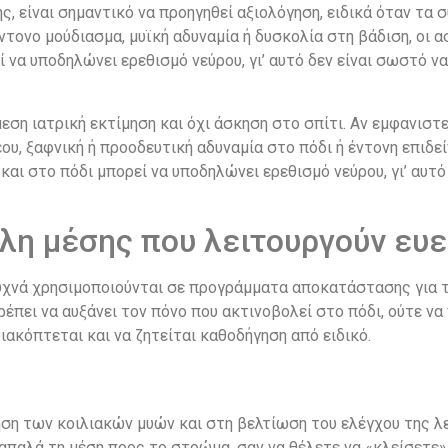
, είναι σημαντικό να προηγηθεί αξιολόγηση, ειδικά όταν τα 
ντονο μούδιασμα, μυϊκή αδυναμία ή δυσκολία στη βάδιση, οι α
ί να υποδηλώνει ερεθισμό νεύρου, γι’ αυτό δεν είναι σωστό 
η ιατρική εκτίμηση και όχι άσκηση στο σπίτι. Αν εμφανιστε
έου, ξαφνική ή προοδευτική αδυναμία στο πόδι ή έντονη επι
και στο πόδι μπορεί να υποδηλώνει ερεθισμό νεύρου, γι’ αυτ
ήλη μέσης που λειτουργούν ευ
υχνά χρησιμοποιούνται σε προγράμματα αποκατάστασης για τη
πρέπει να αυξάνει τον πόνο που ακτινοβολεί στο πόδι, ούτε να
ιακόπτεται και να ζητείται καθοδήγηση από ειδικό.
οίηση των κοιλιακών μυών και στη βελτίωση του ελέγχου της
απαλά τη μέση προς το στρώμα, σαν να θέλετε να «κλείσετε»