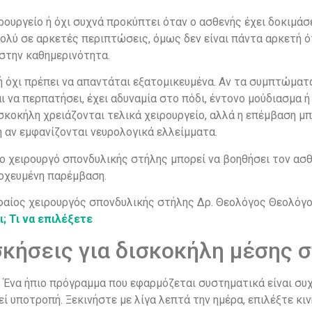
ιρουργείο ή όχι συχνά προκύπτει όταν ο ασθενής έχει δοκιμάσ
πολύ σε αρκετές περιπτώσεις, όμως δεν είναι πάντα αρκετή ότ
στην καθημερινότητα.
ο ή όχι πρέπει να απαντάται εξατομικευμένα. Αν τα συμπτώματ
 να περπατήσει, έχει αδυναμία στο πόδι, έντονο μούδιασμα ή
δισκοκήλη χρειάζονται τελικά χειρουργείο, αλλά η επέμβαση 
ή αν εμφανίζονται νευρολογικά ελλείμματα.
ρο χειρουργό σπονδυλικής στήλης μπορεί να βοηθήσει τον ασθ
τοχευμένη παρέμβαση.
αίος χειρουργός σπονδυλικής στήλης Δρ. Θεολόγος Θεολόγου
; Τι να επιλέξετε
σκήσεις για δισκοκήλη μέσης 
η. Ένα ήπιο πρόγραμμα που εφαρμόζεται συστηματικά είναι συ
ί υποτροπή. Ξεκινήστε με λίγα λεπτά την ημέρα, επιλέξτε κι