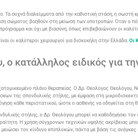
ο. Τα συχνά διαλείμματα από την καθιστική στάση, η σωστή 
ση σώματος βοηθούν στη μείωση των υποτροπών. Όταν ο πόνο
πρόγραμμα και όχι με βιασύνη, όπως επιβεβαιώνουν οι καλύτε
είναι οι καλύτεροι χειρουργοί για δισκοκήλη στην Ελλάδα:
Οι 
, ο κατάλληλος ειδικός για τη
ξατομικευμένο πλάνο θεραπείας. Ο Δρ. Θεολόγος Θεολόγου, 
ήσεων της σπονδυλικής στήλης, με έμφαση στη μικροδισκεκτο
γηση κάθε περιστατικού, ώστε ο ασθενής να οδηγείται στη θ
νδυλικής στήλης, ο Δρ. Θεολόγου μπορεί να καθοδηγήσει τον
αραίτητη. Η χρήση σύγχρονων τεχνικών υψηλής ακρίβειας μπορ
μειώσει τον κίνδυνο επιπλοκών, πάντα με βάση τις ανάγκες 